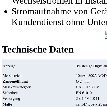
Wechselströmen in Instal
Stromaufnahme von Gerä
Kundendienst ohne Unter
Technische Daten
Anzeige
3¾ stellige Digitala
Messbereich
10mA...300A AC/DC
Zangenöffnung
Ø 24 mm
Messkreiskategorie
CAT III / 300V
Sicherheit
EN 61010
Versorgung
2 x 1,5V LR44
Maße
ca. 147 x 59 x 25 