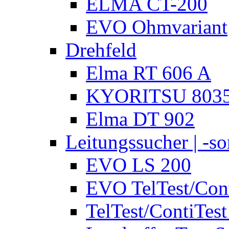
ELMA CT-200
EVO Ohmvariant
Drehfeld
Elma RT 606 A
KYORITSU 803
Elma DT 902
Leitungssucher | -sor
EVO LS 200
EVO TelTest/Cont
TelTest/ContiTest