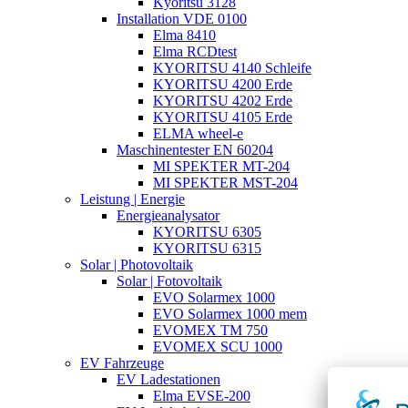
Kyoritsu 3128
Installation VDE 0100
Elma 8410
Elma RCDtest
KYORITSU 4140 Schleife
KYORITSU 4200 Erde
KYORITSU 4202 Erde
KYORITSU 4105 Erde
ELMA wheel-e
Maschinentester EN 60204
MI SPEKTER MT-204
MI SPEKTER MST-204
Leistung | Energie
Energieanalysator
KYORITSU 6305
KYORITSU 6315
Solar | Photovoltaik
Solar | Fotovoltaik
EVO Solarmex 1000
EVO Solarmex 1000 mem
EVOMEX TM 750
EVOMEX SCU 1000
EV Fahrzeuge
EV Ladestationen
Elma EVSE-200