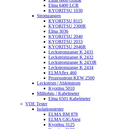
Elma 6800 Grafik
Elma 6400 LCR
KYORITSU 1030
Stromzangen
KYORITSU 8115
KYORITSU 2300R
Elma 3036
KYORITSU 2040
KYORITSU 2033
KYORITSU 2046R
Leckstromzange K 2431
Leckstromzange K 2432
Leckstromzange K 2433R
Leckstromzange K 2434
ELMAflex 460
Prozessstrom KEW 2500
Leckstrom | Ableitstrom
Kyoritsu 5010
Milliohm- | Kabelmeter
Elma 6501 Kabelmeter
VDE Tester
Isolationstester
ELMA BM 878
ELMA GIGAtest
Kyoritsu 3125