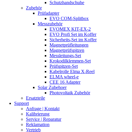
Schutzhandschuhe
Zubehör
Prüfadapter
EVO COM-Splitbox
Messzubehör
EVOMEX KIT-EX-2
EVO Profi Set im Koffer
Sicherheits-Set im Koffer
Magnetprüfleitungen
Magnetprüfspitzen
Messleitungs-Set
Krokodilklemmen-Set
Prüfspitzen-Set
Kabelrolle Elma X-Reel
ELMA wheel-e
CEE 16 Adapter
Solar Zubehoer
Photovoltaik Zubehör
Ersatzteile
Support
Anfrage | Kontakt
Kalibrierung
Service | Reparatur
Reklamation
Vertrieb