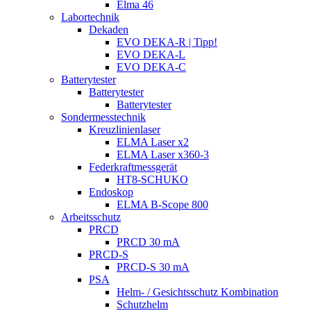
Elma 46
Labortechnik
Dekaden
EVO DEKA-R | Tipp!
EVO DEKA-L
EVO DEKA-C
Batterytester
Batterytester
Batterytester
Sondermesstechnik
Kreuzlinienlaser
ELMA Laser x2
ELMA Laser x360-3
Federkraftmessgerät
HT8-SCHUKO
Endoskop
ELMA B-Scope 800
Arbeitsschutz
PRCD
PRCD 30 mA
PRCD-S
PRCD-S 30 mA
PSA
Helm- / Gesichtsschutz Kombination
Schutzhelm