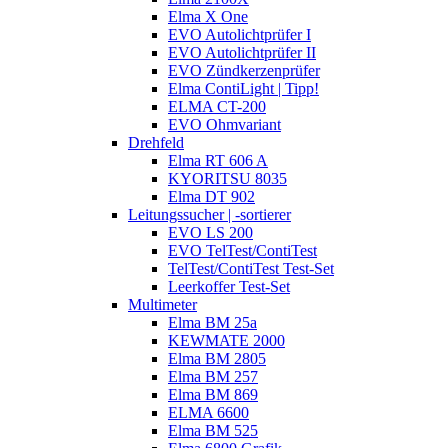
Elma X One
EVO Autolichtprüfer I
EVO Autolichtprüfer II
EVO Zündkerzenprüfer
Elma ContiLight | Tipp!
ELMA CT-200
EVO Ohmvariant
Drehfeld
Elma RT 606 A
KYORITSU 8035
Elma DT 902
Leitungssucher | -sortierer
EVO LS 200
EVO TelTest/ContiTest
TelTest/ContiTest Test-Set
Leerkoffer Test-Set
Multimeter
Elma BM 25a
KEWMATE 2000
Elma BM 2805
Elma BM 257
Elma BM 869
ELMA 6600
Elma BM 525