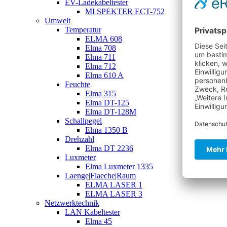
EV-Ladekabeltester
MI SPEKTER ECT-752
Umwelt
Temperatur
ELMA 608
Elma 708
Elma 711
Elma 712
Elma 610 A
Feuchte
Elma 315
Elma DT-125
Elma DT-128M
Schallpegel
Elma 1350 B
Drehzahl
Elma DT 2236
Luxmeter
Elma Luxmeter 1335
Laenge|Flaeche|Raum
ELMA LASER 1
ELMA LASER 3
Netzwerktechnik
LAN Kabeltester
Elma 45