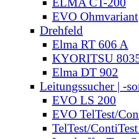
ELMA CT-200
EVO Ohmvariant
Drehfeld
Elma RT 606 A
KYORITSU 803
Elma DT 902
Leitungssucher | -sor
EVO LS 200
EVO TelTest/Cont
TelTest/ContiTest