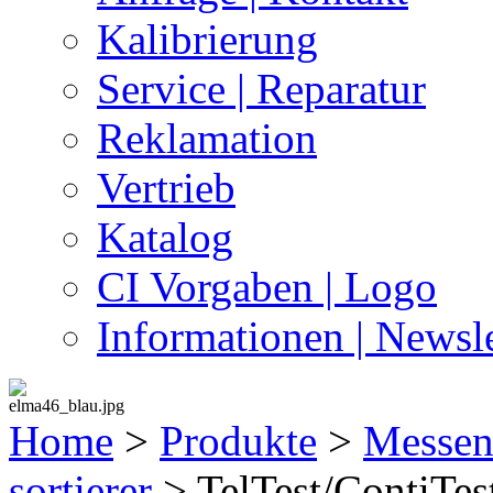
Kalibrierung
Service | Reparatur
Reklamation
Vertrieb
Katalog
CI Vorgaben | Logo
Informationen | Newsle
Home
>
Produkte
>
Messen 
sortierer
>
TelTest/ContiTest