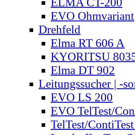
ELMA CT-200
EVO Ohmvariant
Drehfeld
Elma RT 606 A
KYORITSU 803
Elma DT 902
Leitungssucher | -sor
EVO LS 200
EVO TelTest/Cont
TelTest/ContiTest