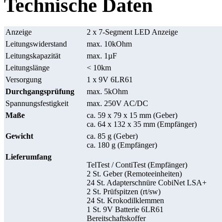
Technische Daten
Anzeige
2 x 7-Segment LED Anzeige
Leitungswiderstand
max. 10kOhm
Leitungskapazität
max. 1µF
Leitungslänge
< 10km
Versorgung
1 x 9V 6LR61
Durchgangsprüfung
max. 5kOhm
Spannungsfestigkeit
max. 250V AC/DC
Maße
ca. 59 x 79 x 15 mm (Geber)
ca. 64 x 132 x 35 mm (Empfänger)
Gewicht
ca. 85 g (Geber)
ca. 180 g (Empfänger)
Lieferumfang
TelTest / ContiTest (Empfänger)
2 St. Geber (Remoteeinheiten)
24 St. Adapterschnüre CobiNet LSA+
2 St. Prüfspitzen (rt/sw)
24 St. Krokodilklemmen
1 St. 9V Batterie 6LR61
Bereitschaftskoffer