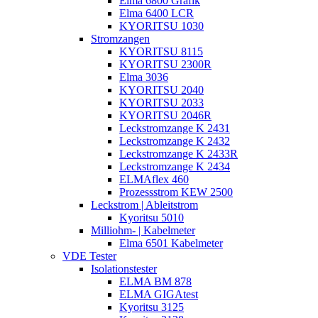
Elma 6800 Grafik
Elma 6400 LCR
KYORITSU 1030
Stromzangen
KYORITSU 8115
KYORITSU 2300R
Elma 3036
KYORITSU 2040
KYORITSU 2033
KYORITSU 2046R
Leckstromzange K 2431
Leckstromzange K 2432
Leckstromzange K 2433R
Leckstromzange K 2434
ELMAflex 460
Prozessstrom KEW 2500
Leckstrom | Ableitstrom
Kyoritsu 5010
Milliohm- | Kabelmeter
Elma 6501 Kabelmeter
VDE Tester
Isolationstester
ELMA BM 878
ELMA GIGAtest
Kyoritsu 3125