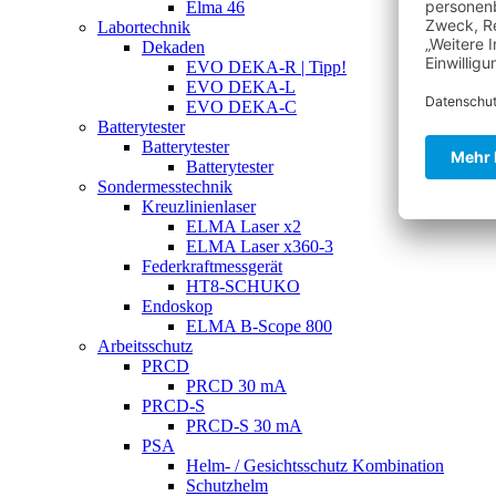
Elma 46
Labortechnik
Dekaden
EVO DEKA-R | Tipp!
EVO DEKA-L
EVO DEKA-C
Batterytester
Batterytester
Batterytester
Sondermesstechnik
Kreuzlinienlaser
ELMA Laser x2
ELMA Laser x360-3
Federkraftmessgerät
HT8-SCHUKO
Endoskop
ELMA B-Scope 800
Arbeitsschutz
PRCD
PRCD 30 mA
PRCD-S
PRCD-S 30 mA
PSA
Helm- / Gesichtsschutz Kombination
Schutzhelm