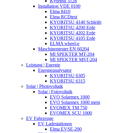
Kyoritsu 3128
Installation VDE 0100
Elma 8410
Elma RCDtest
KYORITSU 4140 Schleife
KYORITSU 4200 Erde
KYORITSU 4202 Erde
KYORITSU 4105 Erde
ELMA wheel-e
Maschinentester EN 60204
MI SPEKTER MT-204
MI SPEKTER MST-204
Leistung | Energie
Energieanalysator
KYORITSU 6305
KYORITSU 6315
Solar | Photovoltaik
Solar | Fotovoltaik
EVO Solarmex 1000
EVO Solarmex 1000 mem
EVOMEX TM 750
EVOMEX SCU 1000
EV Fahrzeuge
EV Ladestationen
Elma EVSE-200