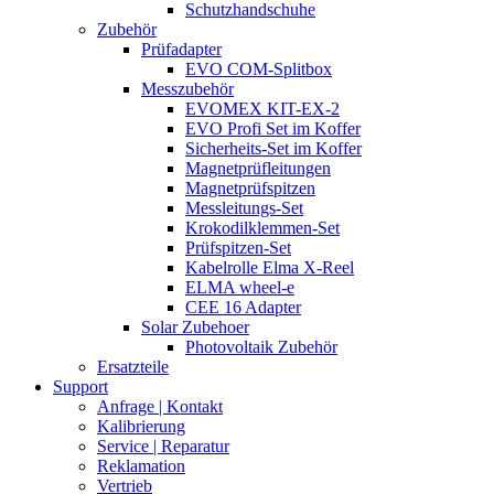
Schutzhandschuhe
Zubehör
Prüfadapter
EVO COM-Splitbox
Messzubehör
EVOMEX KIT-EX-2
EVO Profi Set im Koffer
Sicherheits-Set im Koffer
Magnetprüfleitungen
Magnetprüfspitzen
Messleitungs-Set
Krokodilklemmen-Set
Prüfspitzen-Set
Kabelrolle Elma X-Reel
ELMA wheel-e
CEE 16 Adapter
Solar Zubehoer
Photovoltaik Zubehör
Ersatzteile
Support
Anfrage | Kontakt
Kalibrierung
Service | Reparatur
Reklamation
Vertrieb