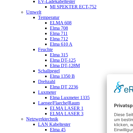
EV-Ladekabeltester
MI SPEKTER ECT-752
Umwelt
Temperatur
ELMA 608
Elma 708
Elma 711
Elma 712
Elma 610 A
Feuchte
Elma 315
Elma DT-125
Elma DT-128M
Schallpegel
Elma 1350 B
Drehzahl
Elma DT 2236
Luxmeter
Elma Luxmeter 1335
Laenge|Flaeche|Raum
ELMA LASER 1
ELMA LASER 3
Netzwerktechnik
LAN Kabeltester
Elma 45