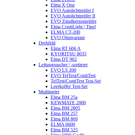
Elma X One
EVO Autolichtprüfer I
EVO Autolichtprüfer II
EVO Zündkerzenprüfer
Elma ContiLight | Tipp!
ELMA CT-200
EVO Ohmvariant
Drehfeld
Elma RT 606 A
KYORITSU 8035
Elma DT 902
Leitungssucher | -sortierer
EVO LS 200
EVO TelTest/ContiTest
TelTest/ContiTest Test-Set
Leerkoffer Test-Set
Multimeter
Elma BM 25a
KEWMATE 2000
Elma BM 2805
Elma BM 257
Elma BM 869
ELMA 6600
Elma BM 525